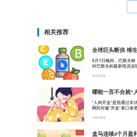
容易引发沙尘暴天气。在内蒙古草原表现
现是风雪交加。在东北地区，寒潮表现是
潮表现是寒风苦雨。
相关推荐
寒潮的预防
（1）当气温发生骤降时，要注意添衣
全球巨头断供 维生
8月7日晚间，巴斯夫
（2）关好门窗，固紧室外搭建物。
对巴斯夫的最新情况说
8642阅读
（3）外出当心路滑跌倒
哪能一言不合就“
（4）老弱病人，特别是心血管病人、
“人肉开盒”是指通过
网民对被“开盒”者口诛
（5）注意休息，不要过度疲劳。
盒”和被“开盒”者的事
7883阅读
（6）提防煤气中毒，尤其是采用煤炉
盒马连续4个月盈