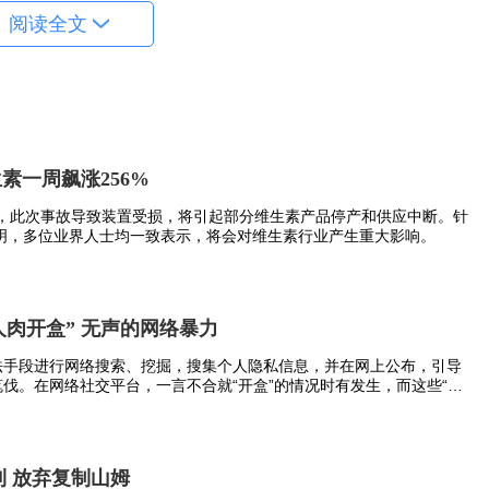
是大风、吹雪和低温天气。在华北、黄淮地区，寒潮表
阅读全文
更猛烈的大风、大雪，降雪量非常大。在江南地区，寒
保暖，特别是要注意手、脸的保暖。
素一周飙涨256%
称，此次事故导致装置受损，将引起部分维生素产品停产和供应中断。针
明，多位业界人士均一致表示，将会对维生素行业产生重大影响。
人肉开盒” 无声的网络暴力
哮喘病人等对气温变化敏感的人群尽量不要外出。
非法手段进行网络搜索、挖掘，搜集个人隐私信息，并在网上公布，引导
笔伐。在网络社交平台，一言不合就“开盒”的情况时有发生，而这些“开
例背后，有不少未成年人的身影。
取暖的家庭更要提防。
利 放弃复制山姆