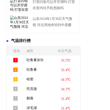
打雷闪电可以开空调吗 打雷
在室内玩手机危险吗
山东2024年1月30日天气预
报 河北局地有轻到中度霾
气温排行榜
排名
城市
今日气温
吐鲁番东坎
1
35.5℃
吐鲁番
2
35.4℃
哈密
3
34.3℃
托克逊
4
34.1℃
鄯善
5
31.4℃
淖毛湖
6
31.4℃