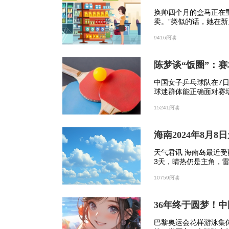
（7）应加强天气预报，提前发布准确
换帅四个月的盒马正在
卖。”类似的话，她在新
9416阅读
陈梦谈“饭圈”：
中国女子乒乓球队在7
球迷群体能正确面对赛
的精神。
15241阅读
海南2024年8月
天气君讯 海南岛最近
3天，晴热仍是主角，
10759阅读
36年终于圆梦！
巴黎奥运会花样游泳集
我国寒潮集中的地方在哪儿？