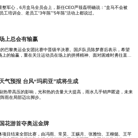
的寒潮消息或警报。
重整军心，6月盒马全员会上，新任CEO严筱磊明确说：“盒马不会被
员工培训会、老员工“3年陈”“5年陈”活动上都说过。
赛场上总会有输赢
日的巴黎奥运会女团比赛中晋级半决赛。国乒队员陈梦赛后表示，希望
场上的输赢，重在关注运动员在场上的拼搏精神、面对困难时勇往直前
8日天气预报 台风“玛莉亚”或将生成
受副热带高压的影响，光和热的含量大大提高，雨水几乎销声匿迹，未来
雷阵雨在局部迈出脚步。
寒潮现象
中国花游首夺奥运金牌
体项目结束全部比赛，由冯雨、常昊、王赐月、张雅怡、王柳懿、王芊