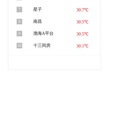
星子
7
30.7℃
南昌
8
30.5℃
渤海A平台
9
30.5℃
十三间房
10
30.1℃