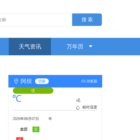
搜 索
天气资讯
万年历
阿坝
切换
03:38更新
优
℃
相对湿度
2026年08月07日
年
农历
宜
忌