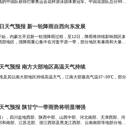
战的中国队获得巴黎奥运会花样游泳团体赛冠军。中国花游队总分996.
1.7968分，以绝对优势夺得奥运金牌！
地区西部和北部、西北地区北部和中部、西藏大部、
次以上。其中，东北地区东部和北部、内蒙古大部、新
月8日天气预报 新一轮降雨自西向东发展
次以上。
）开始，内蒙古开启新一轮强降雨过程，至12日，降雨将持续影响我区多
西部地区，强降雨重心集中在河套平原一带，部分地区有暴雨和大暴
吗？
定极端性，致灾风险高。
存在明显差异，年累计寒潮频次和冷暖冬没有必然联
8日天气预报 南方大部地区高温天气持续
出的一种气候概念，判定冷暖冬的基本要素为冬季（12
潮过程的基本要素是日最低气温（≤4℃）和24小时
淮及其以南大部地区持续高温天气，江南大部最高气温37~39℃，部分
10℃或12℃）。
冬偏多。如1998年和2019年均为强暖冬，寒潮次数
8日天气预报 陕甘宁一带雨势将明显增强
84年（2次）、1985年（2次）等的寒潮次数均偏多。
7日），四川盆地西部、陕西中部、山西中部、河北南部、天津西部、河
部和南部、江苏北部、浙江西部及黑龙江西部、云南南部等地部分地区
雨，河北邯郸、山东泰安和河南周口等局地最大小时降雨量达到100～1