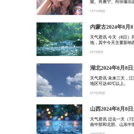
懿、肖雁宁、向玢璇出
1389分，领先第二名8
15714阅读
我国寒潮集中的地方在东北地区、华北
内蒙古等地，平均每年寒潮发生频次在4
内蒙古2024年8
疆北部局地一般有10至15次，局部有15
天气君讯 今天（8日
地，其中今天主要影响
冷冬年，寒潮出现的次数比暖冬偏多
雨，局地雨量或具有一
6475阅读
没有偏多，冷冬和寒潮判定要素和时段
湖北2024年8月
系。冷冬是依据整个冬天的气温状况而得
月至次年2月）三个月的平均气温。判定寒
天气君讯 未来三天，江
地区可达40℃以上。
（或48小时、72小时）降温幅度（≥8℃、
10792阅读
因此，冷冬寒潮出现的次数不一定会比暖
山西2024年8月
均为6次，比强冷冬1983年（3次）、19
天气君讯 过去一天（
南中部和北部、山东中
相关推荐
出现分散性暴雨或大暴
18600阅读