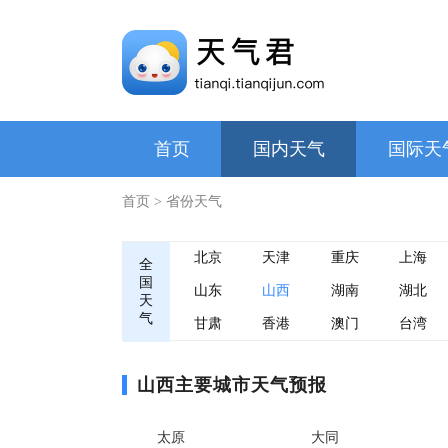
首页
国内天气
国际天
首页
> 省份天气
北京
天津
重庆
上海
全
国
山东
山西
湖南
湖北
天
气
甘肃
香港
澳门
台湾
山西主要城市天气预报
太原
大同