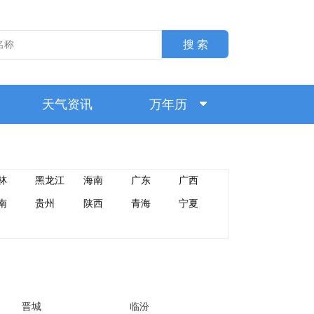
搜 索
天气资讯
万年历
林
黑龙江
海南
广东
广西
南
贵州
陕西
青海
宁夏
晋城
临汾