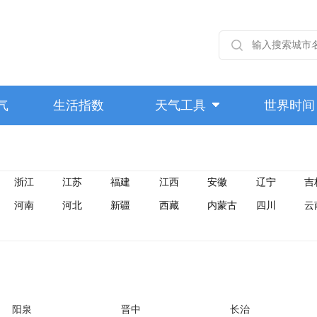
气
生活指数
天气工具
世界时间
浙江
江苏
福建
江西
安徽
辽宁
吉
河南
河北
新疆
西藏
内蒙古
四川
云
阳泉
晋中
长治