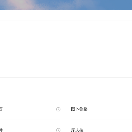
西
图卜鲁格
特
库夫拉