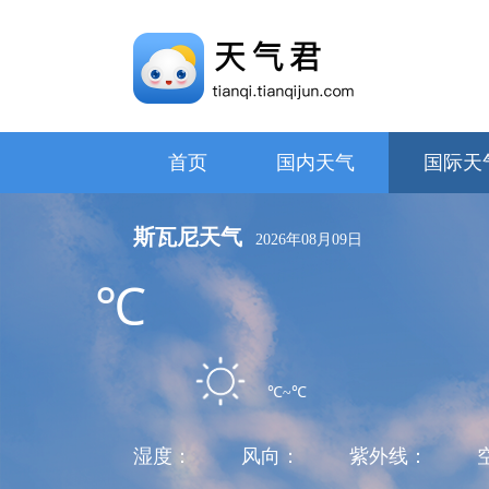
首页
国内天气
国际天
斯瓦尼天气
2026年08月09日
℃
℃~℃
湿度：
风向：
紫外线：