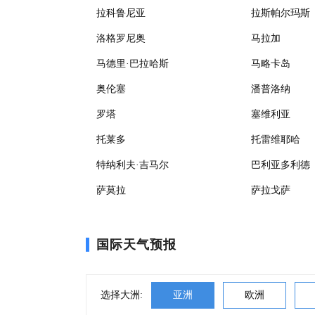
拉科鲁尼亚
拉斯帕尔玛斯
洛格罗尼奥
马拉加
马德里·巴拉哈斯
马略卡岛
奥伦塞
潘普洛纳
罗塔
塞维利亚
托莱多
托雷维耶哈
特纳利夫·吉马尔
巴利亚多利德
萨莫拉
萨拉戈萨
国际天气预报
选择大洲:
亚洲
欧洲