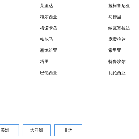
莱里达
拉柯鲁尼亚
穆尔西亚
马德里
梅诺卡岛
纳瓦塞拉达
帕尔马
庞费拉达
塞戈维亚
索里亚
塔里
特鲁埃尔
巴伦西亚
瓦伦西亚
美洲
大洋洲
非洲