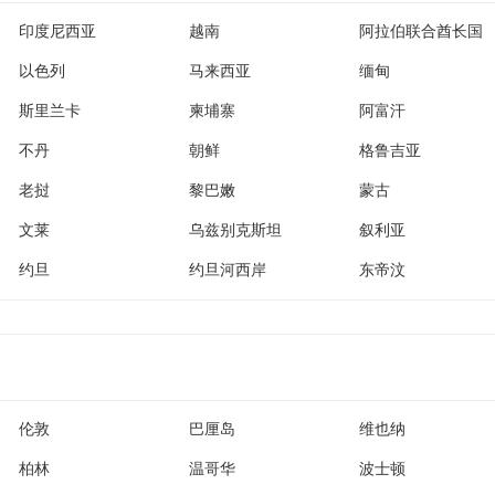
印度尼西亚
越南
阿拉伯联合酋长国
以色列
马来西亚
缅甸
斯里兰卡
柬埔寨
阿富汗
不丹
朝鲜
格鲁吉亚
老挝
黎巴嫩
蒙古
文莱
乌兹别克斯坦
叙利亚
约旦
约旦河西岸
东帝汶
伦敦
巴厘岛
维也纳
柏林
温哥华
波士顿